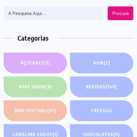
Procura
Categorias
AÇÚCARES
(2)
ADM
(2)
APAS SHOW
(9)
BEBIDAS
(148)
BHB FESTIVAL
(37)
CAFÉS
(4)
CAROLINA GODOY
(1)
CHOCOLATES
(9)