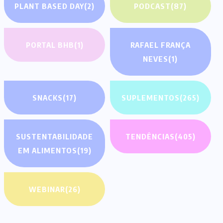
PLANT BASED DAY
(2)
PODCAST
(87)
PORTAL BHB
(1)
RAFAEL FRANÇA
NEVES
(1)
SNACKS
(17)
SUPLEMENTOS
(265)
SUSTENTABILIDADE
TENDÊNCIAS
(405)
EM ALIMENTOS
(19)
WEBINAR
(26)