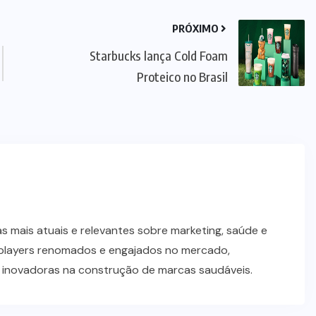
PRÓXIMO
Starbucks lança Cold Foam
Proteico no Brasil
SUPLEMENTOS
Caffeine Army lança campanha
 mais atuais e relevantes sobre marketing, saúde e
para o Dia dos Pais
players renomados e engajados no mercado,
s inovadoras na construção de marcas saudáveis.
07/08/2026