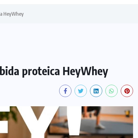
ica HeyWhey
ebida proteica HeyWhey