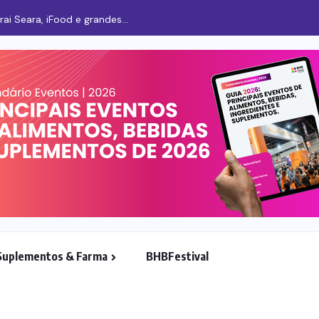
i Seara, iFood e grandes...
Suplementos & Farma
BHBFestival