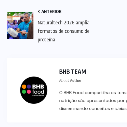
ANTERIOR
Naturaltech 2026 amplia
formatos de consumo de
proteína
BHB TEAM
NEGÓCIOS
TENDÊNCIAS
About Author
Mercado de marmitas atrai Seara,
O BHB Food compartilha os temas
iFood e grandes empresas
nutrição são apresentados por 
disseminando conceitos e ideia
07/08/2026