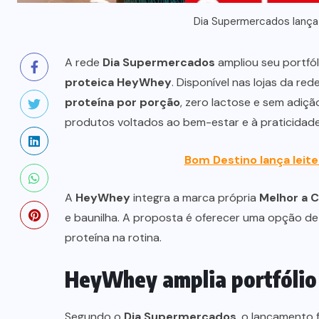
Dia Supermercados lanç
A rede
Dia Supermercados
ampliou seu portfó
proteica
HeyWhey
. Disponível nas lojas da r
proteína por porção
, zero lactose e sem adi
produtos voltados ao bem-estar e à praticidade
Bom Destino lança leite
A
HeyWhey
integra a marca própria
Melhor a C
e baunilha. A proposta é oferecer uma opção d
proteína na rotina.
HeyWhey amplia portfólio
Segundo o
Dia Supermercados
, o lançamento 