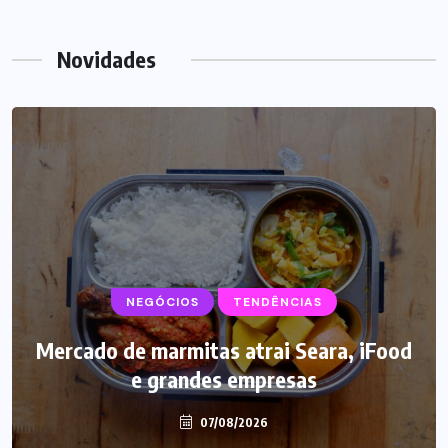
Novidades
NEGÓCIOS
SUPLEMENTOS
TENDÊNCIAS
Mercado de marmitas atrai Seara, iFood
Caffeine Army lança campanha para o
e grandes empresas
Dia dos Pais
07/08/2026
07/08/2026