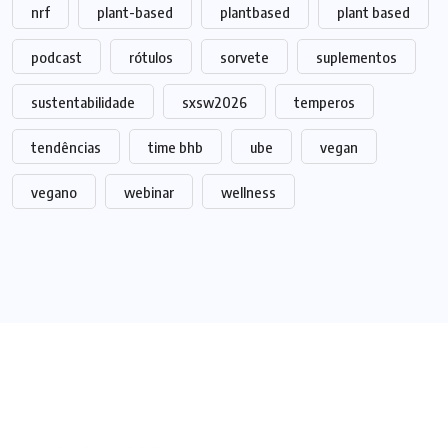
nrf
plant-based
plantbased
plant based
podcast
rótulos
sorvete
suplementos
sustentabilidade
sxsw2026
temperos
tendências
time bhb
ube
vegan
vegano
webinar
wellness