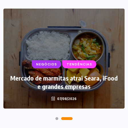
NEGÓCIOS
SUPLEMENTOS
TENDÊNCIAS
Mercado de marmitas atrai Seara, iFood
Caffeine Army lança campanha para o
e grandes empresas
Dia dos Pais
07/08/2026
07/08/2026