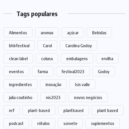
Tags populares
Alimentos
aromas
açúcar
Bebidas
bhbfestival
Carol
Carolina Godoy
clean label
coluna
embalagens
ervilha
eventos
farma
festival2023
Godoy
ingredientes
inovação
Isis valle
julia coutinho
nis2023
novos negócios
nrf
plant-based
plantbased
plant based
podcast
rótulos
sorvete
suplementos