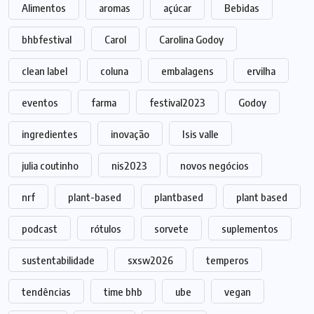
Alimentos
aromas
açúcar
Bebidas
bhbfestival
Carol
Carolina Godoy
clean label
coluna
embalagens
ervilha
eventos
farma
festival2023
Godoy
ingredientes
inovação
Isis valle
julia coutinho
nis2023
novos negócios
nrf
plant-based
plantbased
plant based
podcast
rótulos
sorvete
suplementos
sustentabilidade
sxsw2026
temperos
tendências
time bhb
ube
vegan