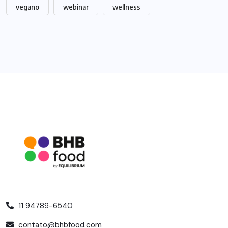
vegano
webinar
wellness
11 94789-6540
contato@bhbfood.com