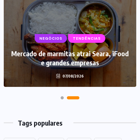
NEGÓCIOS
SUPLEMENTOS
TENDÊNCIAS
Mercado de marmitas atrai Seara, iFood
Caffeine Army lança campanha para o
e grandes empresas
Dia dos Pais
07/08/2026
07/08/2026
Tags populares